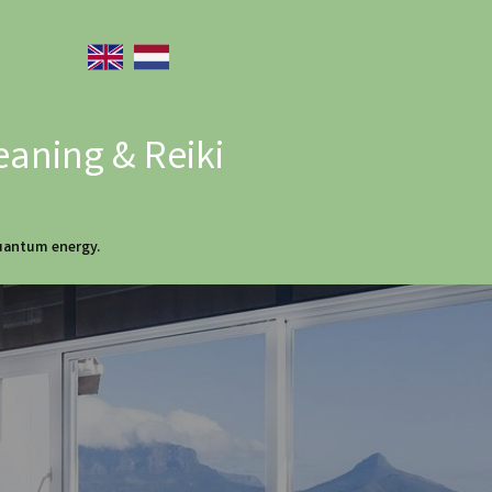
eaning & Reiki
quantum energy.