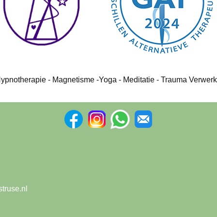
pnotherapie - Magnetisme -Yoga - Meditatie - Trauma Verwerk
truse.nl