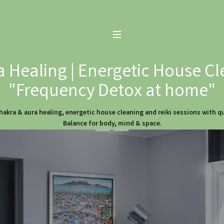
 Healing | Energetic House Cl
"Frequency Detox at home"
hakra & aura healing, energetic house cleaning and reiki sessions with 
Balance for body, mind & space.