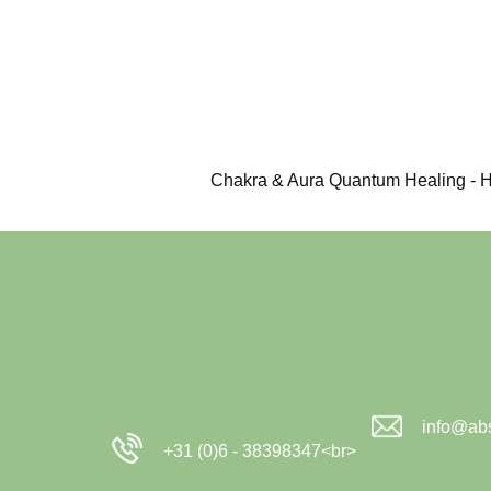
Chakra & Aura Quantum Healing - Hy
info@abs
+31 (0)6 - 38398347<br>